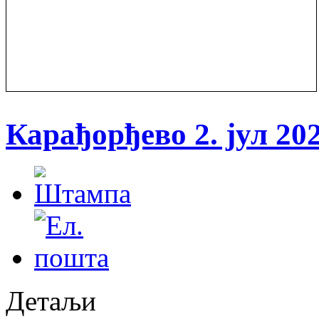
Карађорђево 2. јул 202
Детаљи