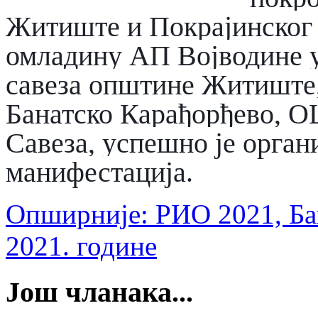
Житиште и Покрајинског с
омладину АП Војводине у
савеза општине Житиште,
Банатско Карађорђево, О
Савеза, успешно је орган
манифестација.
Опширније: РИО 2021, Бан
2021. године
Још чланака...