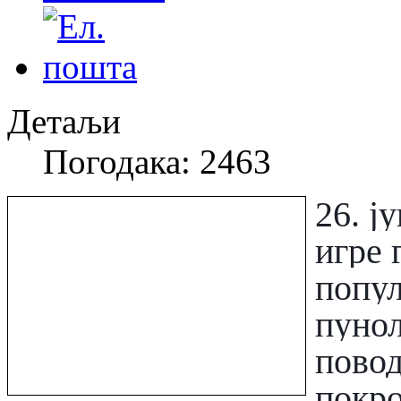
Детаљи
Погодака: 2463
26. ј
игре 
попул
пунол
пово
покр