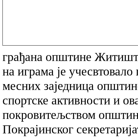
грађана општине Житишт
на играма је учесвтовало
месних заједница општин
спортске активности и ов
покровитељством општин
Покрајинског секретарија