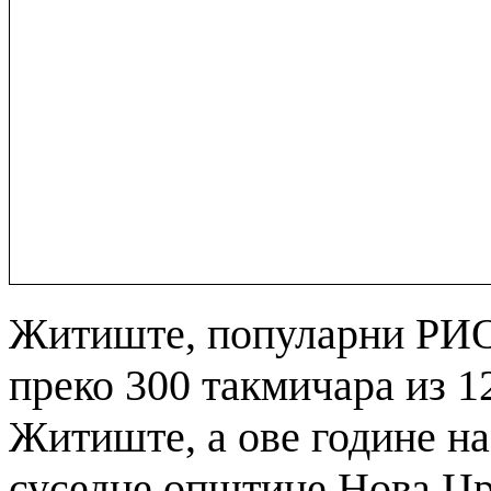
Житиште, популарни РИО.
преко 300 такмичара из 1
Житиште, а ове године на
суседне општине Нова Цр