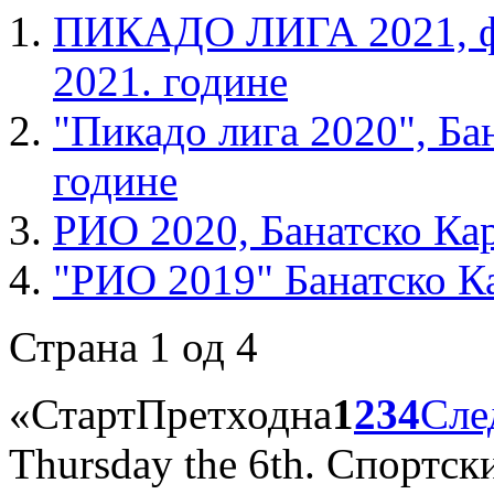
ПИКАДО ЛИГА 2021, фи
2021. године
"Пикадо лига 2020", Ба
године
РИО 2020, Банатско Кар
"РИО 2019" Банатско Ка
Страна 1 од 4
«
Старт
Претходна
1
2
3
4
Сле
Thursday the 6th. Спортс