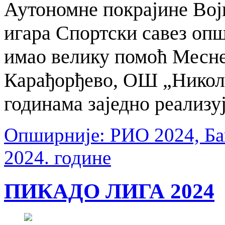
Аутономне покрајине Вој
игара Спортски савез оп
имао велику помоћ Месне
Карађорђево, ОШ „Никола
годинама заједно реализу
Опширније: РИО 2024, Бан
2024. године
ПИКАДО ЛИГА 2024