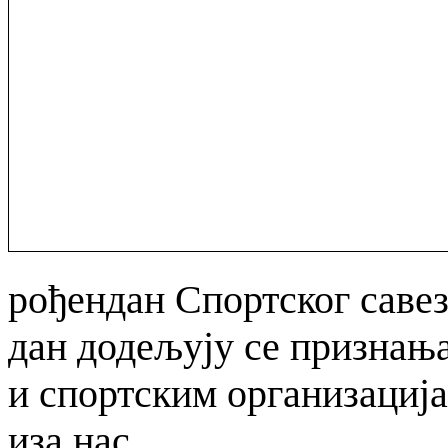
рођендан Спортског савеза
дан додељују се признањ
и спортским организација
иза нас.