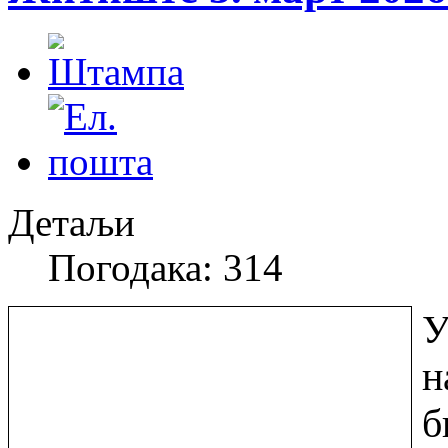
Детаљи
Погодака: 314
У
н
б