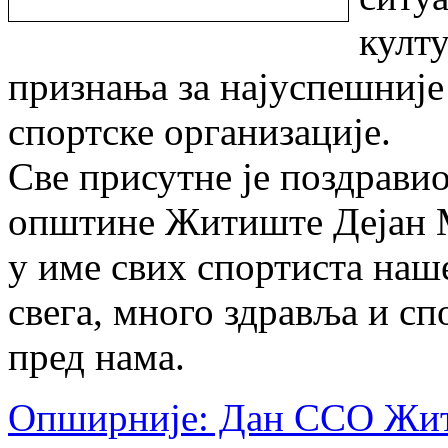
култ
признања за најуспешније 
спортске организације.
Све присутне је поздрави
општине Житиште Дејан М
у име свих спортиста наш
свега, много здравља и сп
пред нама.
Опширније: Дан ССО Жити