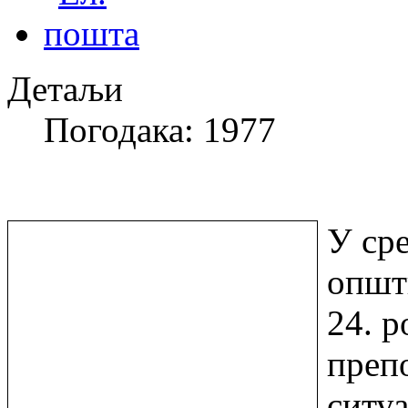
Детаљи
Погодака: 1977
У сре
општ
24. р
преп
ситуа