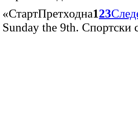
«
Старт
Претходна
1
2
3
След
Sunday the 9th. Спортск