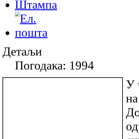
Детаљи
Погодака: 1994
У 
на
До
од