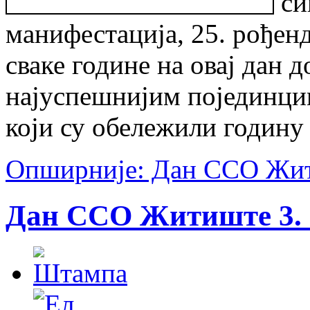
си
манифестација, 25. рођенд
сваке године на овај дан 
најуспешнијим појединци
који су обележили годину 
Опширније: Дан ССО Жити
Дан ССО Житиште 3. м