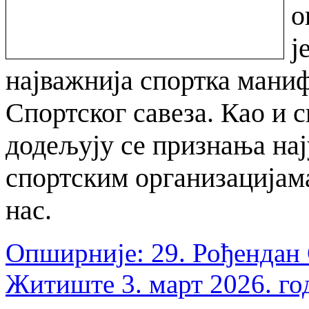
о
ј
најважнија спортка маниф
Спортског савеза. Као и с
додељују се признања на
спортским организацијама
нас.
Опширније: 29. Рођендан 
Житиште 3. март 2026. го