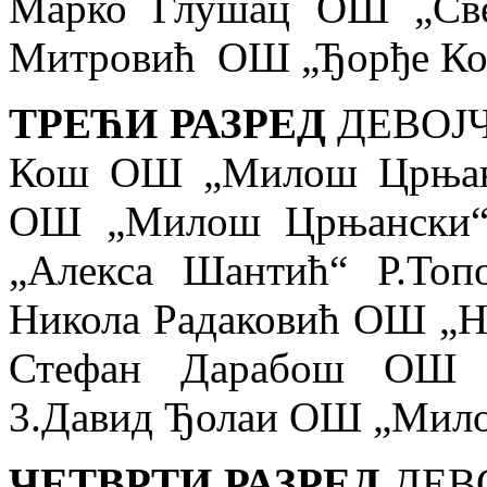
Марко Глушац
ОШ „Све
Митровић ОШ „Ђорђе Ко
ТРЕЋИ РАЗРЕД
ДЕВОЈЧИ
Кош ОШ „Милош Црњанс
ОШ „Милош Црњански“
„Алекса Шантић“ Р.Топ
Никола Радаковић ОШ „Ни
Стефан Дарабош ОШ 
3.Давид Ђолаи ОШ „Мило
ЧЕТВРТИ РАЗРЕД
ДЕВО