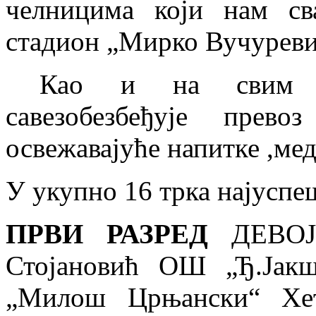
челницима који нам св
стадион „Мирко Вучуреви
Као и на свим ма
савез
обезбеђује прево
освежавајуће напитке ,ме
У укупно 16 трка најуспе
ПРВИ РАЗРЕД
ДЕВОЈ
Стојановић ОШ „Ђ.Јак
„Милош Црњански“ Хе