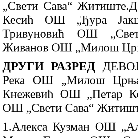
„Свети Сава“ Житиште.Д
Кесић
ОШ „Ђура Јакш
Тривуновић
ОШ „Свет
Живанов ОШ „Милош Црња
ДРУГИ РАЗРЕД
ДЕВОЈ
Река
ОШ „Милош Црњан
Кнежевић ОШ „Петар Ко
ОШ „Свети Сава“ Житишт
1.
Алекса Кузман ОШ „Але