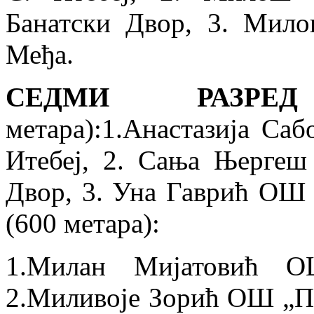
Банатски Двор, 3. Ми
Међа.
СЕДМИ РАЗ
метара):1.
Анастазија Са
Итебеј, 2. Сања Њерге
Двор, 3. Уна Гаврић
ОШ 
(600 метара):
1.
Милан Мијатовић
О
2.
Миливоје Зорић ОШ „Пе