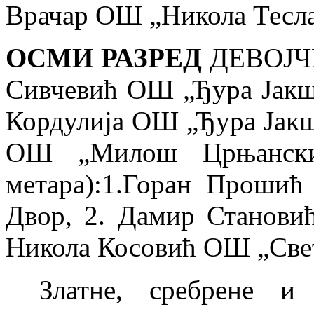
Врачар ОШ „Никола Тесла
ОСМИ РАЗРЕД
ДЕВОЈЧИ
Сивчевић ОШ „Ђура Јакш
Кордулија ОШ „Ђура Јакш
ОШ „Милош Црњански
метара):1.
Горан Прошић 
Двор, 2. Дамир Станов
Никола Косовић ОШ „Све
Златне, сребрене и