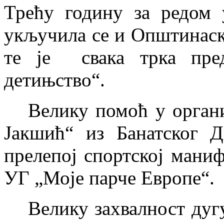
Трећу годину за редом 
укључила се и Општинаск
те је свака трка пред
детињство“.
Велику помоћ у орган
Јакшић“ из Банатског Д
прелепој спортској мани
УГ „Моје парче Европе“.
Велику захвалност ду