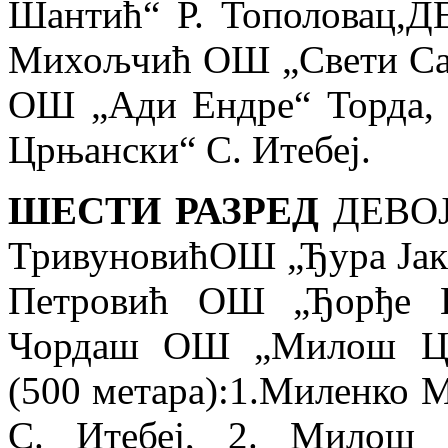
Шантић“ Р. Тополовац,Д
Михољчић ОШ „Свети Са
ОШ „Ади Ендре“ Торда,
Црњански“ С. Итебеј
.
ШЕСТИ РАЗРЕД
ДЕВОЈ
Тривуновић
ОШ „Ђура Јак
Петровић
ОШ „Ђорђе К
Чордаш ОШ „Милош Цр
(500 метара):1.
Миленко 
С. Итебеј, 2. Милош