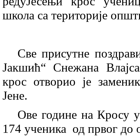
реду
Јесењи крос учени
школа са територије опш
Све присутне поздрав
Јакшић“ Снежана Влајса
крос отворио је замени
Јене.
Ове године на Кросу 
174 ученика од првог до 