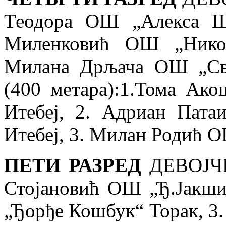
Теодора
ОШ „Алекса Ша
Миленковић
ОШ „Никол
Милана Дрљача ОШ „Св
(400 метара):1.
Тома Ак
Итебеј, 2. Адриан Па
Итебеј, 3. Милан Родић 
ПЕТИ РАЗРЕД
ДЕВОЈЧИ
Стојановић ОШ „Ђ.Јакш
„Ђорђе Кошбук“ Торак, 3