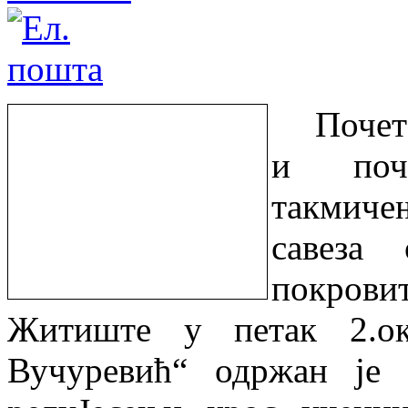
Почет
и поче
такмиче
савеза
покрови
Житиште у петак 2.ок
Вучуревић“ одржан је 