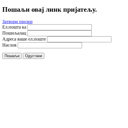
Пошаљи овај линк пријатељу.
Затвори прозор
Ел.пошта ка
Пошиљалац
Адреса ваше ел.поште
Наслов
Пошаљи
Одустани